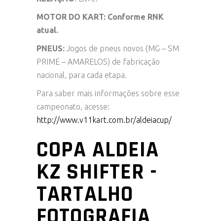
MOTOR DO KART:
Conforme RNK
atual.
PNEUS:
Jogos de pneus novos (MG – SM
PRIME – AMARELOS) de fabricação
nacional, para cada etapa.
Para saber mais informações sobre esse
campeonato, acesse:
http://www.v11kart.com.br/aldeiacup/
COPA ALDEIA
KZ SHIFTER -
TARTALHO
FOTOGRAFIA