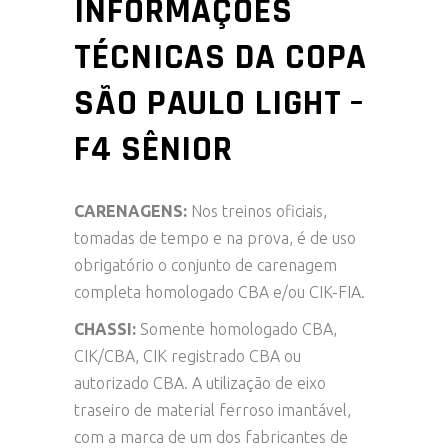
INFORMAÇÕES
TÉCNICAS DA COPA
SÃO PAULO LIGHT –
F4 SÊNIOR
CARENAGENS:
Nos treinos oficiais,
tomadas de tempo e na prova, é de uso
obrigatório o conjunto de carenagem
completa homologado CBA e/ou CIK-FIA.
CHASSI:
Somente homologado CBA,
CIK/CBA, CIK registrado CBA ou
autorizado CBA. A utilização de eixo
traseiro de material ferroso imantável,
com a marca de um dos fabricantes de