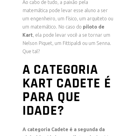
Ao cabo de tudo, a paixão pela
matemática pode levar esse aluno a ser
um engenheiro, um físico, um arquiteto ou
um matemático. No caso do
piloto de
Kart
, ela pode levar você a se tornar um
Nelson Piquet, um Fittipaldi ou um Senna.
Que tal?
A CATEGORIA
KART CADETE É
PARA QUE
IDADE?
A categoria Cadete é a segunda da