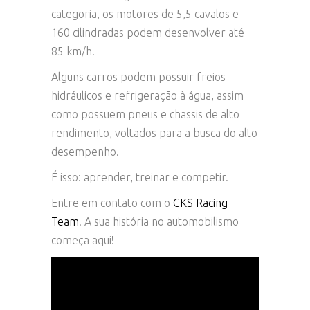
categoria, os motores de 5,5 cavalos e
160 cilindradas podem desenvolver até
85 km/h.
Alguns carros podem possuir freios
hidráulicos e refrigeração à água, assim
como possuem pneus e chassis de alto
rendimento, voltados para a busca do alto
desempenho.
É isso: aprender, treinar e competir.
Entre em contato com o
CKS Racing
Team
! A sua história no automobilismo
começa aqui!