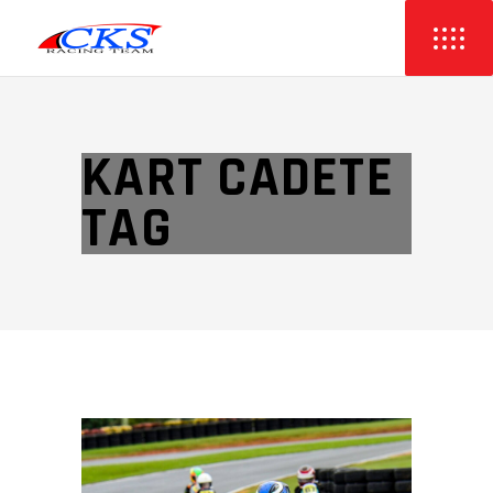
KART CADETE
TAG