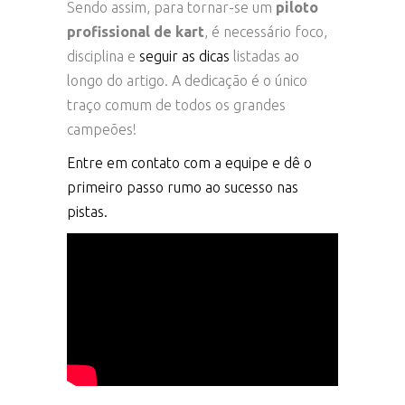
Sendo assim, para tornar-se um
piloto
profissional de kart
, é necessário foco,
disciplina e
seguir as dicas
listadas ao
longo do artigo. A dedicação é o único
traço comum de todos os grandes
campeões!
Entre em contato com a equipe e dê o
primeiro passo rumo ao sucesso nas
pistas.