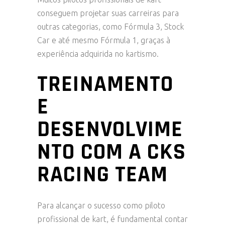
conseguem projetar suas carreiras para
outras categorias, como Fórmula 3, Stock
Car e até mesmo Fórmula 1, graças à
experiência adquirida no kartismo.
TREINAMENTO
E
DESENVOLVIME
NTO COM A CKS
RACING TEAM
Para alcançar o sucesso como piloto
profissional de kart, é fundamental contar