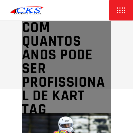
COM
QUANTOS
ANOS PODE
SER
PROFISSIONA
L DE KART
TAG